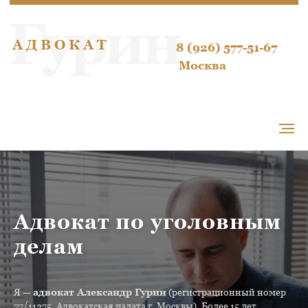
Гурин
А Д В О К А Т
8 (926) 577-51-67
Москва
Адвокат по уголовным
делам
Я —
адвокат Александр Гурин
(регистрационный номер
77/11275, Адвокатская палата г. Москвы). Более 15 лет