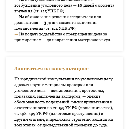
возбуждении уголовного дела —
10 дней
с момента
вручения (ст. 125 УПК РФ),
—
На обжалование решения следователя или
дознавателя —
3 дня
с момента вынесения
А Д В О К А Т
Гурин
постановления (ст. 124 УПК РФ),
Контакты
—
На подачу ходатайства о прекращении дела за
примирением — до направления материалов в суд.
Записаться на консультацию:
На юридической консультации по уголовному делу
адвокат изучит материалы проверки или
уголовного дела — постановления, протоколы,
показания, заключения экспертов, — оценит
обоснованность подозрений, риски привлечения к
ответственности по ст. 159 УК РФ (мошенничество),
ст. 198–199 УК РФ (налоговые преступления) и
другим статьям, и предложит стратегию защиты на
всех этапах: от доследственной проверки до суда.