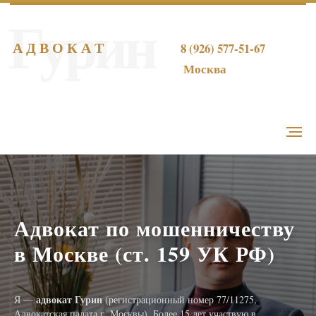
Гурин
А Д В О К А Т
8 (926) 577-51-67
Москва
Адвокат по мошенничеству
в Москве (ст. 159 УК РФ)
адвокат Гурин
Я —
(регистрационный номер 77/11275,
Адвокатская палата г. Москвы). Более 15 лет участвую в