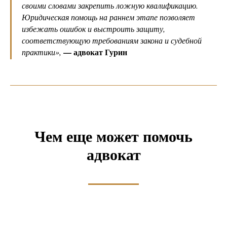
своими словами закрепить ложную квалификацию.
Юридическая помощь на раннем этапе позволяет
избежать ошибок и выстроить защиту,
соответствующую требованиям закона и судебной
— адвокат Гурин
практики
»,
А Д В О К А Т
Гурин
Контакты
Чем еще может помочь
адвокат