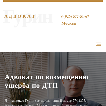
Гурин
А Д В О К А Т
8 (926) 577-51-67
Москва
Адвокат по возмещению
ущерба по ДТП
адвокат Гурин
Я —
(регистрационный номер 77/11275,
Адвокатская палата г. Москвы). Более 15 лет представляю