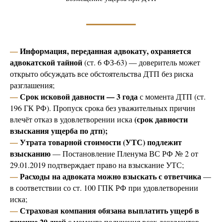
—
Информация, переданная адвокату, охраняется
адвокатской тайной
(ст. 6 ФЗ-63) — доверитель может
открыто обсуждать все обстоятельства ДТП без риска
разглашения;
—
Срок исковой давности — 3 года
с момента ДТП (ст.
196 ГК РФ). Пропуск срока без уважительных причин
(срок давности
влечёт отказ в удовлетворении иска
взыскания ущерба по дтп);
—
Утрата товарной стоимости (УТС) подлежит
взысканию
— Постановление Пленума ВС РФ № 2 от
29.01.2019 подтверждает право на взыскание УТС;
—
Расходы на адвоката можно взыскать с ответчика
—
в соответствии со ст. 100 ГПК РФ при удовлетворении
иска;
—
Страховая компания обязана выплатить ущерб в
течение 20 дней
с момента получения всех документов