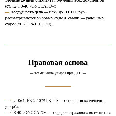
(ст. 12 ФЗ-40 «Об ОСАГО»);
—
Подсудность дела
— иски до 100 000 руб.
А Д В О К А Т
Гурин
рассматриваются мировым судьёй, свыше — районным
Контакты
судом (ст. 23, 24 ГПК РФ).
Правовая основа
— возмещение ущерба при ДТП —
—
ст. 1064, 1072, 1079 ГК РФ — основания возмещения
ущерба;
—
ФЗ-40 «Об ОСАГО» — порядок страхового возмещения