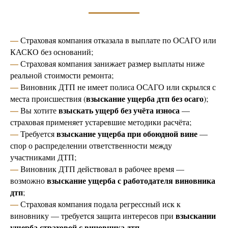
—
Страховая компания отказала в выплате по ОСАГО или
КАСКО без оснований;
—
Страховая компания занижает размер выплаты ниже
реальной стоимости ремонта;
—
Виновник ДТП не имеет полиса ОСАГО или скрылся с
взыскание ущерба дтп без осаго
места происшествия (
);
—
взыскать ущерб без учёта износа
Вы хотите
—
страховая применяет устаревшие методики расчёта;
—
взыскание ущерба при обоюдной вине
Требуется
—
спор о распределении ответственности между
участниками ДТП;
—
Виновник ДТП действовал в рабочее время —
взыскание ущерба с работодателя виновника
возможно
дтп
;
—
Страховая компания подала регрессный иск к
взыскании
виновнику — требуется защита интересов при
ущерба страховой с виновника дтп.