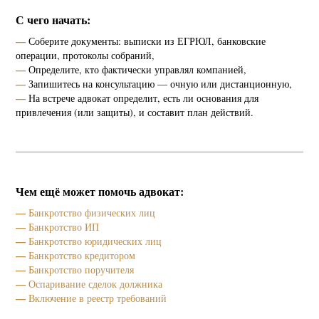
С чего начать:
—
Соберите документы: выписки из ЕГРЮЛ, банковские
операции, протоколы собраний,
—
Определите, кто фактически управлял компанией,
—
Запишитесь на консультацию — очную или дистанционную,
—
На встрече адвокат определит, есть ли основания для
привлечения (или защиты), и составит план действий.
А Д В О К А Т
Гурин
Контакты
Чем ещё может помочь адвокат:
—
Банкротство физических лиц
—
Банкротство ИП
—
Банкротство юридических лиц
—
Банкротство кредитором
—
Банкротство поручителя
—
Оспаривание сделок должника
—
Включение в реестр требований