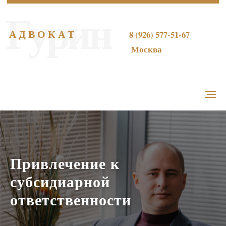
Гурин
А Д В О К А Т
8 (926) 577-51-67
Москва
Привлечение к
субсидиарной
ответственности