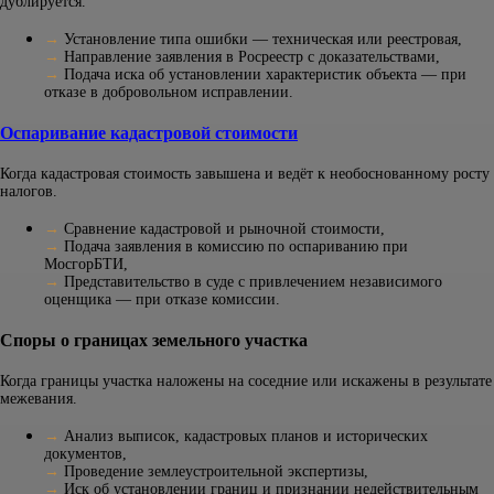
дублируется.
→
Установление типа ошибки — техническая или реестровая,
→
Направление заявления в Росреестр с доказательствами,
→
Подача иска об установлении характеристик объекта — при
отказе в добровольном исправлении.
Оспаривание кадастровой стоимости
Когда кадастровая стоимость завышена и ведёт к необоснованному росту
налогов.
→
Сравнение кадастровой и рыночной стоимости,
→
Подача заявления в комиссию по оспариванию при
МосгорБТИ,
→
Представительство в суде с привлечением независимого
оценщика — при отказе комиссии.
Споры о границах земельного участка
Когда границы участка наложены на соседние или искажены в результате
межевания.
→
Анализ выписок, кадастровых планов и исторических
документов,
→
Проведение землеустроительной экспертизы,
→
Иск об установлении границ и признании недействительным