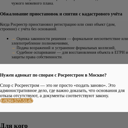
чужого межевого плана.
Обжалование приостановок и снятия с кадастрового учёта
Когда Росреестр приостановил регистрацию или снял объект (дом,
строение) с учёта без оснований.
→
Оценка законности решения — формальное несоответствие или
злоупотребление полномочиями,
→
Подача возражений и устранение формальных коллизий,
→
Судебное оспаривание — для восстановления объекта в ЕГРН и
защиты права собственности.
Нужен адвокат по спорам с Росреестром в Москве?
Спор с Росреестром — это не просто «подать заново». Это
административное дело, где важно доказать, что основания для
отказа отсутствуют, а документы соответствуют закону.
8 (926) 577-51-67
Для кого