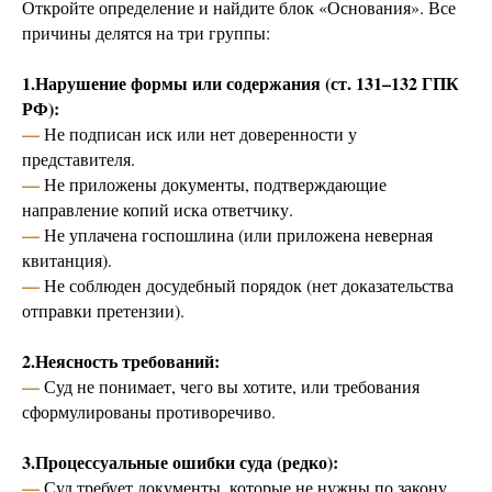
Откройте определение и найдите блок «Основания». Все
причины делятся на три группы:
1.Нарушение формы или содержания (ст. 131–132 ГПК
РФ):
—
Не подписан иск или нет доверенности у
представителя.
—
Не приложены документы, подтверждающие
направление копий иска ответчику.
—
Не уплачена госпошлина (или приложена неверная
квитанция).
—
Не соблюден досудебный порядок (нет доказательства
отправки претензии).
2.Неясность требований:
—
Суд не понимает, чего вы хотите, или требования
сформулированы противоречиво.
3.Процессуальные ошибки суда (редко):
—
Суд требует документы, которые не нужны по закону,