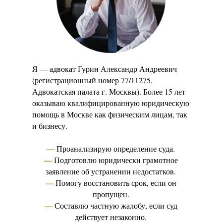
Я — адвокат Гурин Александр Андреевич
(регистрационный номер 77/11275,
Адвокатская палата г. Москвы). Более 15 лет
оказываю квалифицированную юридическую
А Д В О К А Т
Гурин
помощь в Москве как физическим лицам, так
Контакты
и бизнесу.
—
Проанализирую определение суда.
—
Подготовлю юридически грамотное
заявление об устранении недостатков.
—
Помогу восстановить срок, если он
пропущен.
—
Составлю частную жалобу, если суд
действует незаконно.