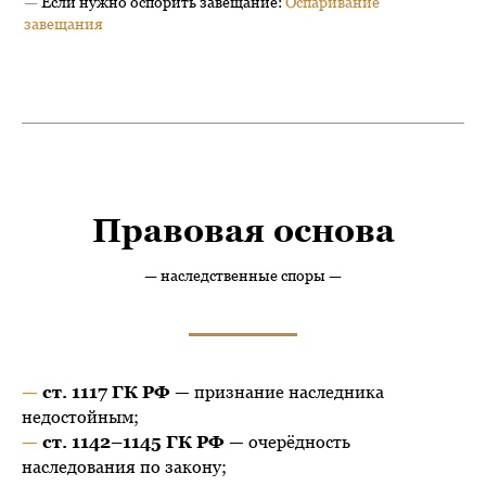
—
Если нужно оспорить завещание:
Оспаривание
завещания
А Д В О К А Т
Гурин
Контакты
Правовая основа
— наследственные споры —
—
ст. 1117 ГК РФ
— признание наследника
недостойным;
—
ст. 1142–1145 ГК РФ
— очерёдность
наследования по закону;