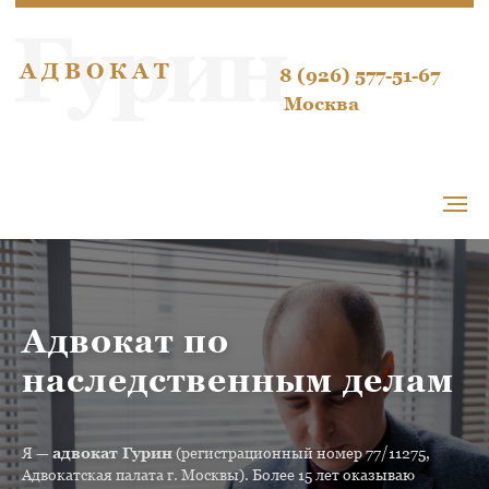
Гурин
А Д В О К А Т
8 (926) 577-51-67
Москва
Адвокат по
наследственным делам
Я —
адвокат Гурин
(регистрационный номер 77/11275,
Адвокатская палата г. Москвы). Более 15 лет оказываю